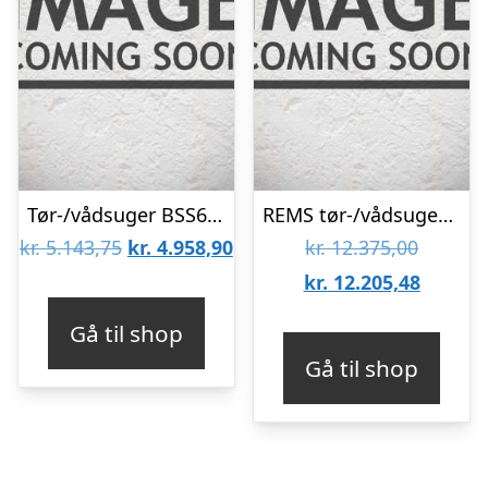
Tør-/vådsuger BSS606L m/tilbehør, L-klasse 1380W
REMS tør-/vådsuger Pull M sæt D
Den
Den
Den
kr.
5.143,75
kr.
4.958,90
kr.
12.375,00
oprindelige
aktuelle
oprinde
Den
kr.
12.205,48
pris
pris
pris
aktuell
Gå til shop
var:
er:
var:
pris
Gå til shop
kr. 5.143,75.
kr. 4.958,90.
kr. 12.3
er:
kr. 12.2