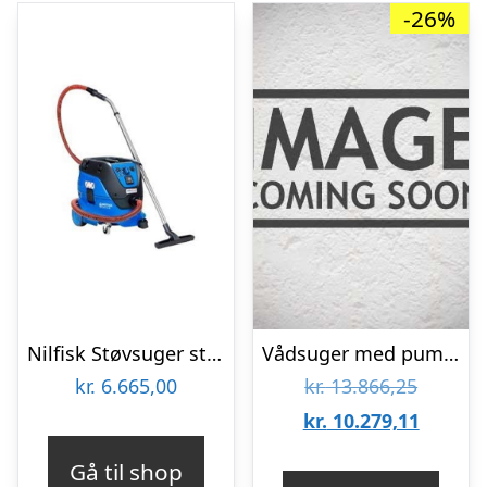
-26%
Nilfisk Støvsuger støv/vådsuger attix 33-2h ic prof
Vådsuger med pumpe VP50, 233 l/min.
Den
kr.
6.665,00
kr.
13.866,25
oprinde
Den
kr.
10.279,11
pris
aktuell
Gå til shop