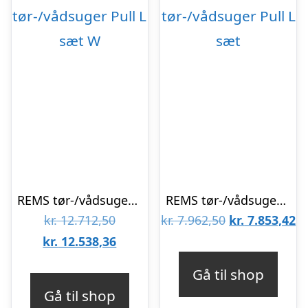
REMS tør-/vådsuger Pull L sæt W
REMS tør-/vådsuger Pull L sæt
Den
Den
D
kr.
12.712,50
kr.
7.962,50
kr.
7.853,42
oprindelige
Den
oprindelige
ak
kr.
12.538,36
pris
aktuelle
pris
pr
Gå til shop
var:
pris
var:
er
Gå til shop
kr. 12.712,50.
er:
kr. 7.962,50.
kr