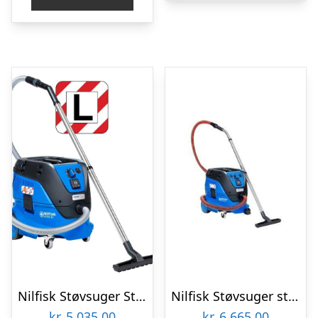
kr. 12.538,36.
Nilfisk Støvsuger Støv/vådsuger attix 33-2l ic prof
Nilfisk Støvsuger støv/vådsuger attix 33-2h ic prof
kr.
5.035,00
kr.
6.665,00