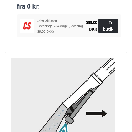
fra
0 kr.
Ikke på lager
533,00
Til
Levering: 6-14 dage
(Levering
DKK
butik
39.00 DKK)