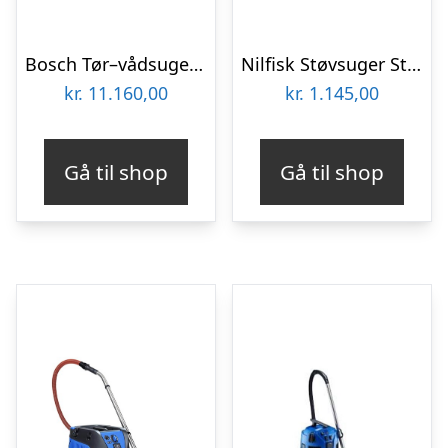
Bosch Tør–vådsuger Gas 35 H Afc Universal – 06019C3600
Nilfisk Støvsuger Støv/vådsuger multi ii 22 inox hobby
kr.
11.160,00
kr.
1.145,00
Gå til shop
Gå til shop