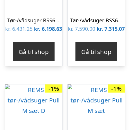
Tør-/vådsuger BSS607M m/tilbehør, M-klasse 1380W
Tør-/vådsuger BSS608H m/tilbehør, H-klasse 1380W
Den
Den
Den
D
kr.
6.431,25
kr.
6.198,63
kr.
7.590,00
kr.
7.315,07
oprindelige
aktuelle
oprindelige
ak
pris
pris
pris
pr
Gå til shop
Gå til shop
var:
er:
var:
er
kr. 6.431,25.
kr. 6.198,63.
kr. 7.590,00.
kr
-1%
-1%