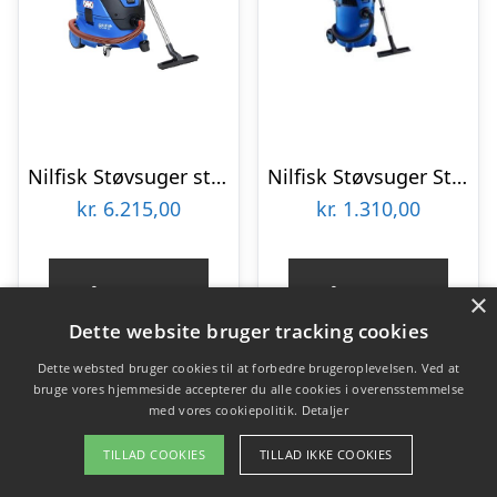
Nilfisk Støvsuger støv/vådsuger attix 33-2h pc prof
Nilfisk Støvsuger Støv/vådsuger multi ii 30 t hobby
kr.
6.215,00
kr.
1.310,00
Gå til shop
Gå til shop
×
Dette website bruger tracking cookies
Dette websted bruger cookies til at forbedre brugeroplevelsen. Ved at
bruge vores hjemmeside accepterer du alle cookies i overensstemmelse
med vores cookiepolitik.
Detaljer
TILLAD COOKIES
TILLAD IKKE COOKIES
Indholdsfortegnelse
skjul