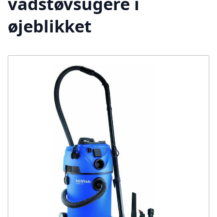
vådstøvsugere i
øjeblikket