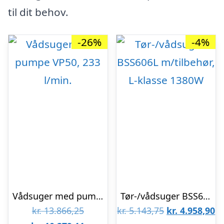
til dit behov.
-26%
-4%
Vådsuger med pumpe VP50, 233 l/min.
Tør-/vådsuger BSS606L m/tilbehør, L-klasse 1380W
Den
Den
D
kr.
13.866,25
kr.
5.143,75
kr.
4.958,90