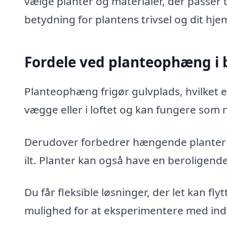
vælge planter og materialer, der passer ti
betydning for plantens trivsel og dit hj
Fordele ved planteophæng i 
Planteophæng frigør gulvplads, hvilket er
vægge eller i loftet og kan fungere som 
Derudover forbedrer hængende planter l
ilt. Planter kan også have en beroligend
Du får fleksible løsninger, der let kan fly
mulighed for at eksperimentere med ind