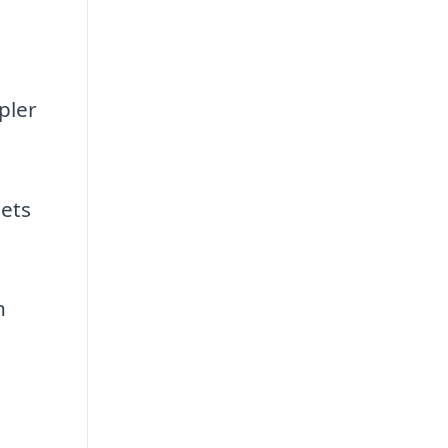
pler
ets
n