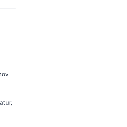
hov
atur,