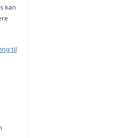
ps kan
ere
ng til
n