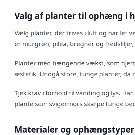
Valg af planter til ophæng i
Vælg planter, der trives i luft og har let
er murgrøn, pilea, bregner og fredsliljer
Planter med hængende vækst, som hjert
æstetik. Undgå store, tunge planter, d
Tjek krav i forhold til vanding og lys. Ha
plante som svigermors skarpe tunge bed
Materialer og ophængstyper t