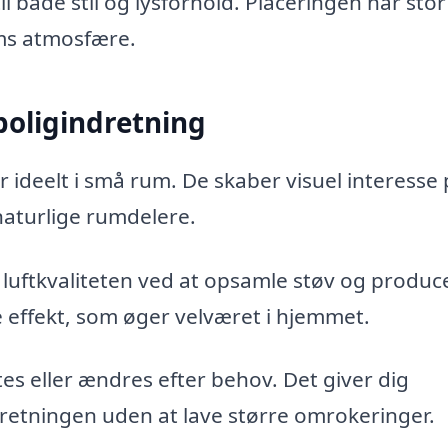
l både stil og lysforhold. Placeringen har stor
ems atmosfære.
boligindretning
 ideelt i små rum. De skaber visuel interesse
naturlige rumdelere.
uftkvaliteten ved at opsamle støv og produc
e effekt, som øger velværet i hjemmet.
ttes eller ændres efter behov. Det giver dig
retningen uden at lave større omrokeringer.