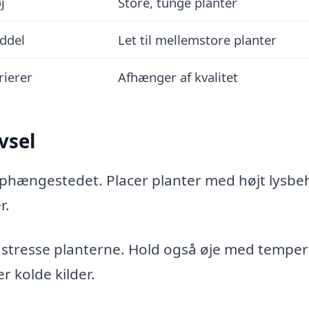
j
Store, tunge planter
ddel
Let til mellemstore planter
rierer
Afhænger af kvalitet
vsel
ophængestedet. Placer planter med højt lysbe
r.
 stresse planterne. Hold også øje med temper
r kolde kilder.