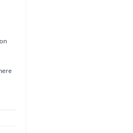
lon
mere